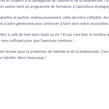
 et citoyens à la sauvegarde de l’abeille et de la biodiversité. C
es autres dont un programme de formation à l’apiculture écologiq
abeilles et parfois, malheureusement, cette dernière s’affaiblit. Ain
l à votre générosité pour continuer à faire vivre notre association
re à café de miel dans toute sa vie ? Et oui c’est bien le nombre qui
 sera suffisant pour que l’aventure continue !
e l’année pour la protection de l’abeille et de la biodiversité. C’e
e l’abeille. Merci beaucoup !