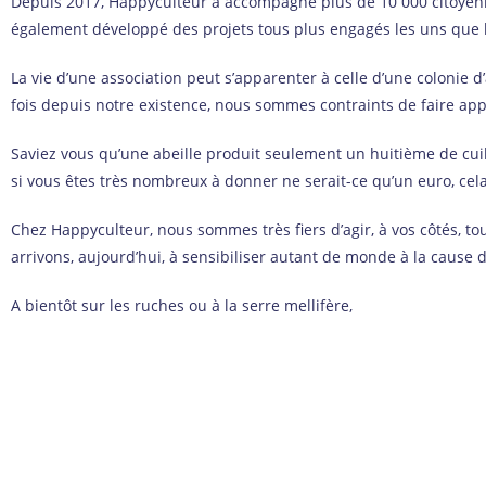
Depuis 2017, Happyculteur a accompagné plus de 10 000 citoyennes
également développé des projets tous plus engagés les uns que l
La vie d’une association peut s’apparenter à celle d’une colonie d’
fois depuis notre existence, nous sommes contraints de faire appe
Saviez vous qu’une abeille produit seulement un huitième de cuillè
si vous êtes très nombreux à donner ne serait-ce qu’un euro, cela
Chez Happyculteur, nous sommes très fiers d’agir, à vos côtés, tout
arrivons, aujourd’hui, à sensibiliser autant de monde à la cause d
A bientôt sur les ruches ou à la serre mellifère,