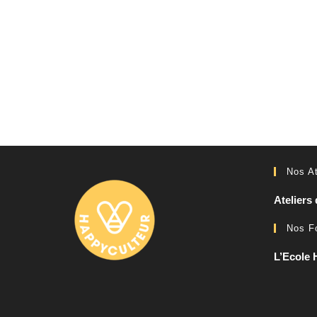
Nos At
Ateliers 
Nos F
L’Ecole 