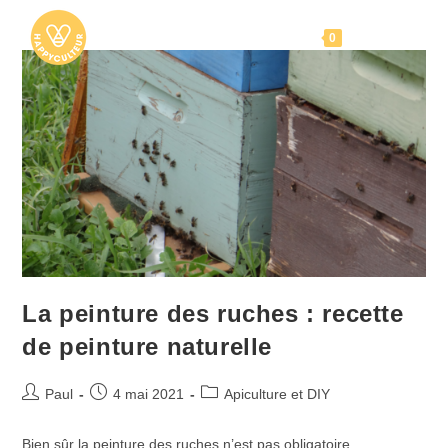
Skip
to
Menu
0
content
La peinture des ruches : recette
de peinture naturelle
Auteur/autrice
Publication
Post
Paul
4 mai 2021
Apiculture et DIY
de
publiée :
category:
la
Bien sûr la peinture des ruches n’est pas obligatoire.