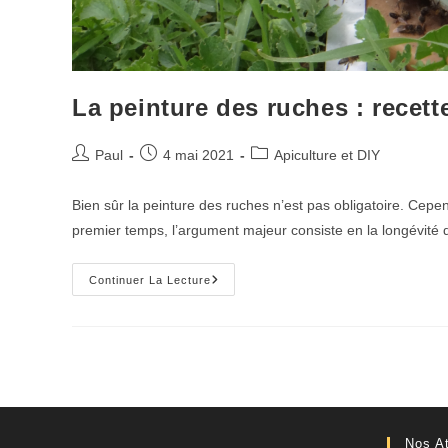
La peinture des ruches : recett
Auteur/autrice
Publication
Post
Paul
4 mai 2021
Apiculture et DIY
de
publiée :
category:
la
Bien sûr la peinture des ruches n’est pas obligatoire. Ce
publication :
premier temps, l’argument majeur consiste en la longévité 
La
Continuer La Lecture
Peinture
Des
Ruches
:
Recette
De
Peinture
Naturelle
Nos At