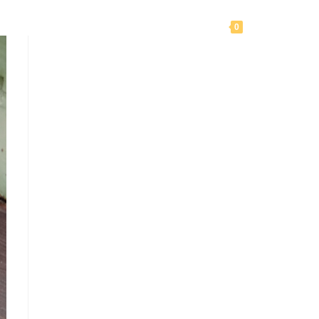
Toggle
ole
Nos articles
Notre mission
0
website
search