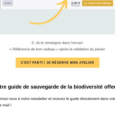
2- Je le renseigne dans l’encart
« Référence de bon cadeau » après la validation du panier
C’EST PARTI ! JE RÉSERVE MON ATELIER
tre guide de sauvegarde de la biodiversité offer
nnez-vous à notre newsletter et recevez le guide directement dans vot
e mail !