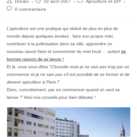
Auteur/autrice
Publication
Post
Dorian
10 avril 2017
Apiculture et DIY
de
publiée :
category:
Commentaires
0 commentaire
la
de
publication :
la
publication :
L’apiculture est une pratique qui séduit de plus en plus de
monde depuis quelques années : faire son propre miel,
contribuer à la pollinisation dans sa ville, apprendre un
nouveau savoir-faire et consommer du miel local … autant
de
bonnes raisons de se lancer !
Et là, vous vous dîtes “
Chouette mais je ne sais pas trop par où
commencer et je ne sais pas s’il est possible de se former et de
devenir apiculteur à Paris !
”
Donc, concrètement, par où commencer quand on veut se
lancer ? Voici nos conseils pour bien débuter !