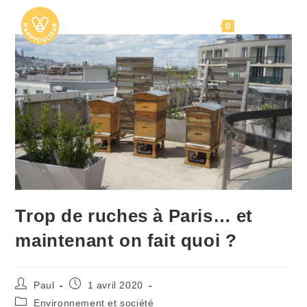
Skip
to
Menu
0
content
Trop de ruches à Paris… et
maintenant on fait quoi ?
Auteur/autrice
Publication
Paul
1 avril 2020
de
publiée :
Post
Environnement et société