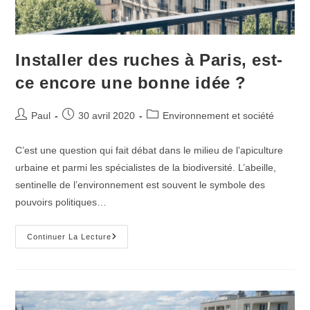
Installer des ruches à Paris, est-
ce encore une bonne idée ?
Auteur/autrice
Publication
Post
Paul
30 avril 2020
Environnement et société
de
publiée :
category:
la
C’est une question qui fait débat dans le milieu de l’apiculture
publication :
urbaine et parmi les spécialistes de la biodiversité. L’abeille,
sentinelle de l’environnement est souvent le symbole des
pouvoirs politiques…
Installer
Continuer La Lecture
Des
Ruches
À
Paris,
Est-
Ce
Encore