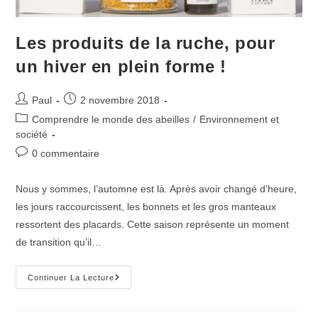
Les produits de la ruche, pour
un hiver en plein forme !
Auteur/autrice
Publication
Paul
2 novembre 2018
de
publiée :
Post
Comprendre le monde des abeilles
/
Environnement et
la
category:
société
publication :
Commentaires
0 commentaire
de
la
Nous y sommes, l’automne est là. Après avoir changé d’heure,
publication :
les jours raccourcissent, les bonnets et les gros manteaux
ressortent des placards. Cette saison représente un moment
de transition qu’il…
Les
Continuer La Lecture
Produits
De
La
Ruche,