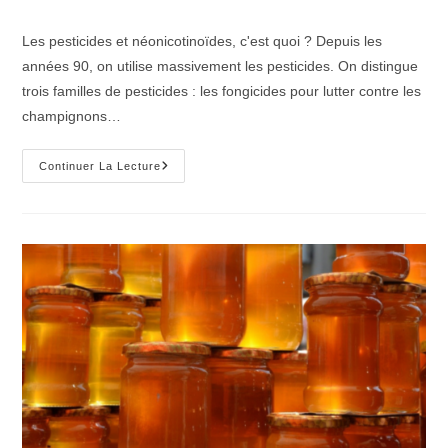
de
la
Les pesticides et néonicotinoïdes, c'est quoi ? Depuis les
publication :
années 90, on utilise massivement les pesticides. On distingue
trois familles de pesticides : les fongicides pour lutter contre les
champignons…
L’impact
Continuer La Lecture
Des
Pesticides
Sur
Les
Abeilles