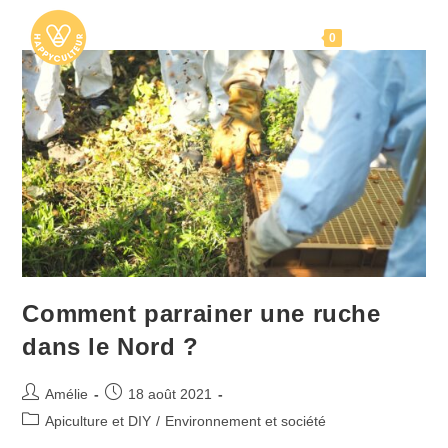
Skip
to
Menu
0
content
Comment parrainer une ruche
dans le Nord ?
Auteur/autrice
Publication
Amélie
18 août 2021
de
publiée :
Post
Apiculture et DIY
/
Environnement et société
la
category: