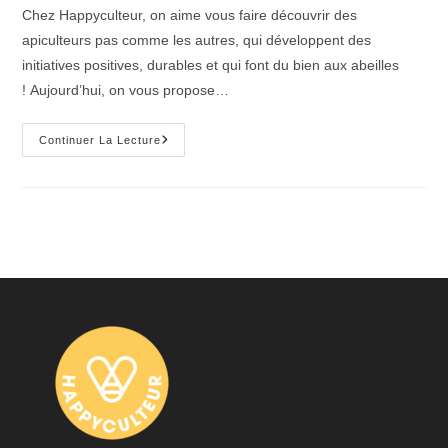
la
Chez Happyculteur, on aime vous faire découvrir des
publication :
apiculteurs pas comme les autres, qui développent des
initiatives positives, durables et qui font du bien aux abeilles
! Aujourd’hui, on vous propose…
»
Continuer La Lecture
J’ai
Créé
Une
Ruche
Qui
Repense
La
Manière
Dont
On
S’occupe
Des
Abeilles
»
Interview
De
Juliette
Dorizon,
Designer