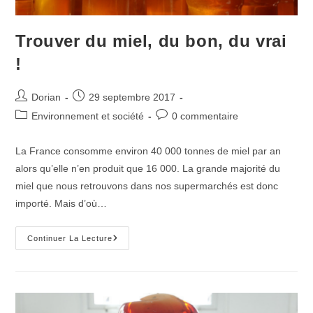
Trouver du miel, du bon, du vrai
!
Auteur/autrice
Publication
Dorian
29 septembre 2017
de
publiée :
Post
Commentaires
Environnement et société
0 commentaire
la
category:
de
publication :
la
La France consomme environ 40 000 tonnes de miel par an
publication :
alors qu’elle n’en produit que 16 000. La grande majorité du
miel que nous retrouvons dans nos supermarchés est donc
importé. Mais d’où…
Trouver
Continuer La Lecture
Du
Miel,
Du
Bon,
Du
Vrai
!