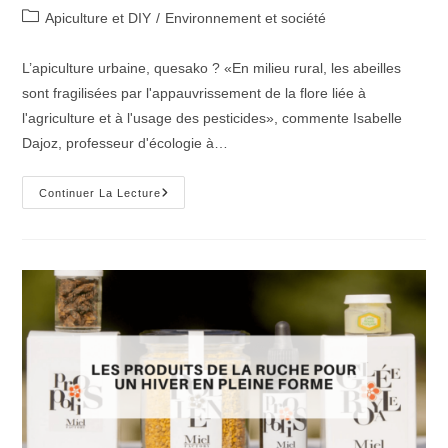
de
publiée :
Post
Apiculture et DIY
/
Environnement et société
la
category:
publication :
L’apiculture urbaine, quesako ? «En milieu rural, les abeilles
sont fragilisées par l'appauvrissement de la flore liée à
l'agriculture et à l'usage des pesticides», commente Isabelle
Dajoz, professeur d'écologie à…
Comment
Continuer La Lecture
Devenir
Apiculteur
Urbain
?