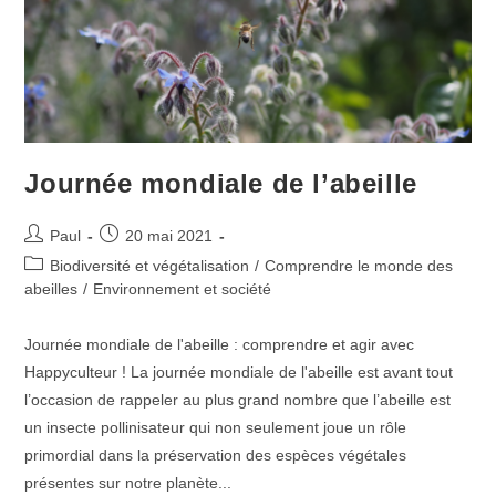
Journée mondiale de l’abeille
Auteur/autrice
Publication
Paul
20 mai 2021
de
publiée :
Post
Biodiversité et végétalisation
/
Comprendre le monde des
la
category:
abeilles
/
Environnement et société
publication :
Journée mondiale de l'abeille : comprendre et agir avec
Happyculteur ! La journée mondiale de l'abeille est avant tout
l’occasion de rappeler au plus grand nombre que l’abeille est
un insecte pollinisateur qui non seulement joue un rôle
primordial dans la préservation des espèces végétales
présentes sur notre planète...