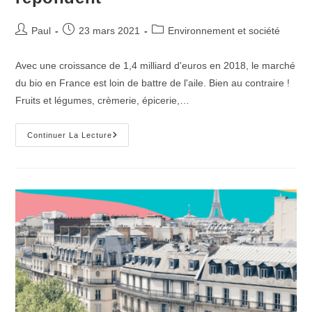
Auteur/autrice
Publication
Post
Paul
23 mars 2021
Environnement et société
de
publiée :
category:
la
Avec une croissance de 1,4 milliard d'euros en 2018, le marché
publication :
du bio en France est loin de battre de l'aile. Bien au contraire !
Fruits et légumes, crèmerie, épicerie,…
Le
Continuer La Lecture
Miel
Bio
:
Est-
Ce
Vraiment
Écolo
?
Nos
Apiculteurs
Répondent