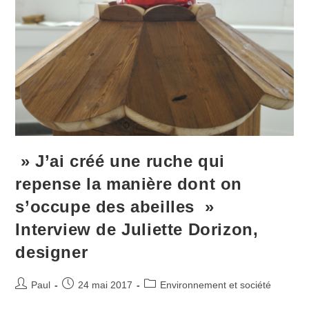
» J’ai créé une ruche qui
repense la manière dont on
s’occupe des abeilles »
Interview de Juliette Dorizon,
designer
Auteur/autrice
Publication
Post
Paul
24 mai 2017
Environnement et société
de
publiée :
category: