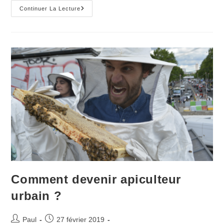
Trop
Continuer La Lecture
De
Ruches
À
Paris…
Et
Maintenant
On
Fait
Quoi
?
Comment devenir apiculteur
urbain ?
Auteur/autrice
Publication
Paul
27 février 2019