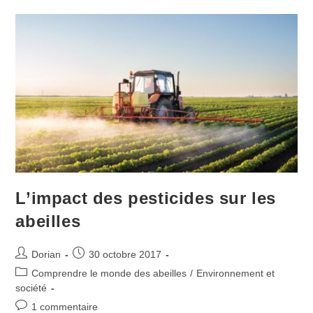
Pour
Un
Hiver
En
Plein
Forme
!
L’impact des pesticides sur les
abeilles
Auteur/autrice
Publication
Dorian
30 octobre 2017
de
publiée :
Post
Comprendre le monde des abeilles
/
Environnement et
la
category:
société
publication :
Commentaires
1 commentaire