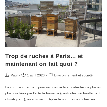
Une
Bonne
Idée
?
Trop de ruches à Paris… et
maintenant on fait quoi ?
Auteur/autrice
Publication
Post
Paul
1 avril 2020
Environnement et société
de
publiée :
category:
la
La confusion règne... pour venir en aide aux abeilles de plus en
publication :
plus touchées par l’activité humaine (pesticides, réchauffement
climatique…), on a vu se multiplier le nombre de ruches sur…