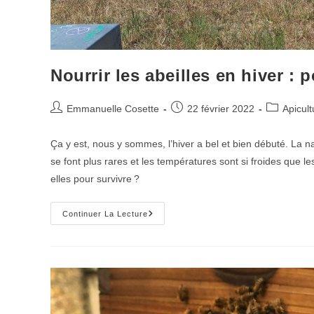
Nourrir les abeilles en hiver :
Auteur/autrice
Publication
Post
Emmanuelle Cosette
22 février 2022
Apicult
de
publiée :
category:
la
Ça y est, nous y sommes, l’hiver a bel et bien débuté. La na
publication :
se font plus rares et les températures sont si froides que le
elles pour survivre ?
Nourrir
Continuer La Lecture
Les
Abeilles
En
Hiver
:
Pourquoi
Et
Comment ?