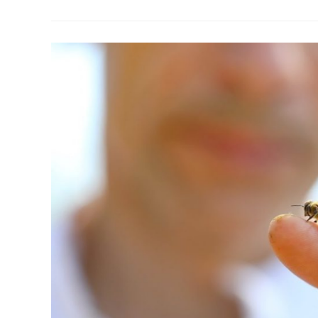
De
L’abeille