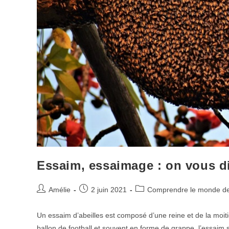
Essaim, essaimage : on vous dit
Auteur/autrice
Publication
Post
Amélie
2 juin 2021
Comprendre le monde des
de
publiée :
category:
la
Un essaim d’abeilles est composé d’une reine et de la moitié 
publication :
ballon de football et souvent en forme de grappe, l’essaim 