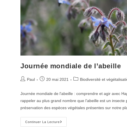
Journée mondiale de l’abeille
Auteur/autrice
Publication
Post
Paul
20 mai 2021
Biodiversité et végétalisat
de
publiée :
category:
la
Journée mondiale de l'abeille : comprendre et agir avec Hap
publication :
rappeler au plus grand nombre que l’abeille est un insecte 
préservation des espèces végétales présentes sur notre pla
Journée
Continuer La Lecture
Mondiale