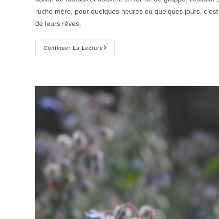
ruche mère, pour quelques heures ou quelques jours, c’est-
de leurs rêves.
Essaim,
Continuer La Lecture
Essaimage
:
On
Vous
Dit
Tout
!