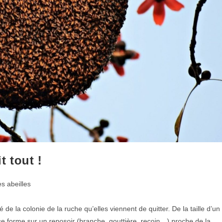
 tout !
 abeilles
de la colonie de la ruche qu’elles viennent de quitter. De la taille d’un
se forme sur un reposoir (branche, gouttière, recoin…) proche de la