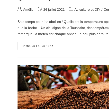
Auteur/autrice
Publication
Post
Amélie
26 juillet 2021
Apiculture et DIY
/
Com
de
publiée :
category:
la
Sale temps pour les abeilles ! Quelle est la température opt
publication :
que la barbe... Un ciel digne de la Toussaint, des températu
remarqué, la météo est chaque année un peu plus déroutan
Quelle
Continuer La Lecture
Température
Fait-
Il
Dans
Une
Ruche
?