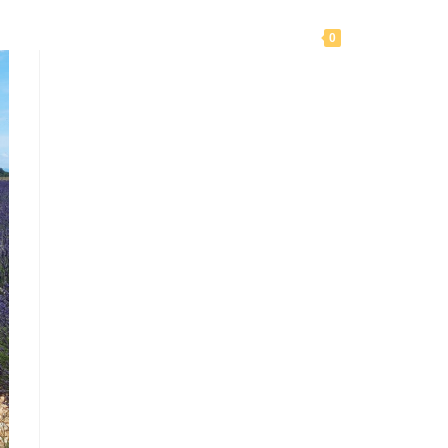
Toggle
ole
Nos articles
Notre mission
0
website
search