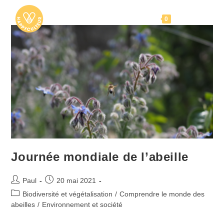
Skip
to
Menu
0
content
Journée mondiale de l’abeille
Auteur/autrice
Publication
Paul
20 mai 2021
de
publiée :
Post
Biodiversité et végétalisation
/
Comprendre le monde des
la
category:
abeilles
/
Environnement et société
publication :